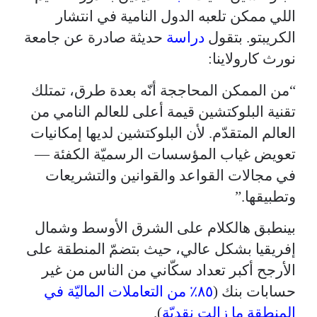
اللي ممكن تلعبه الدول النامية في انتشار
الكريبتو. بتقول
دراسة
حديثة صادرة عن جامعة
نورث كارولاينا:
“من الممكن المحاججة أنّه بعدة طرق، تمتلك
تقنية البلوكتشين قيمة أعلى للعالم النامي من
العالم المتقدّم. لأن البلوكتشين لديها إمكانيات
تعويض غياب المؤسسات الرسميّة الكفئة —
في مجالات القواعد والقوانين والتشريعات
وتطبيقها.”
بينطبق هالكلام على الشرق الأوسط وشمال
إفريقيا بشكل عالي، حيث بتضمّ المنطقة على
الأرجح أكبر تعداد سكّاني من الناس من غير
حسابات بنك (
٨٥٪ من التعاملات الماليّة في
المنطقة ما زالت نقديّة
).