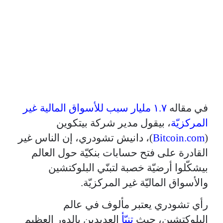
في مقاله
١.٧ مليار سبب للأسواق المالية غير
المركزيّة
، بيقول مدير شركة بيتكوين
(
Bitcoin.com
)، دانيش تشودري، إن الناس غير
القادرة على فتح حسابات بنكيّة حول العالم
بيشكّلوا أرضيّة خصبة لتبنّي البلوكتشين
والأسواق الماليّة غير المركزيّة.
رأي تشودري يعتبر مألوف في عالم
البلوكتشين، حيث
تنبّأ
العديدين بالدور العظيم