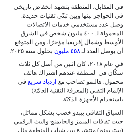
في المقابل، المنطقة بتشهد انخفاض تاريخي
في الحواجز بينها وبين تبنّي تقنيات جديدة.
وصل عدد مستخدمي خدمات الاتصالات
المحمولة لـ ٤٠٠ مليون شخص في الشرق
الأوسط وشمال إفريقيا مؤخرًا، ومن المتوقع
أن يوصل العدد لـ
٤٥٨ مليون
بحلول سنة ٢٠٢٥.
في عام ٢٠١٨، كان اثنين من أصل كل ثلاث
سكّان في المنطقة عندهم اشتراك هاتف
محمول. هالنمو تصاحب مع
ازدياد سريع
في
الإلمام التقني (المعرفة التقنية العامّة)
باستخدام الأجهزة الذكيّة.
السياق الثقافي بيبدو خصب بشكل مماثل،
حيث ثقافات الميمز والجايمنج والبث الرقمي
(ستريمنج) منتشرة بين شباب المنطقة مثل