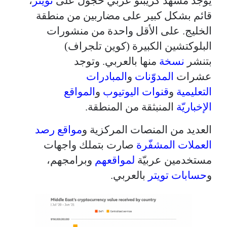
يوجد مشهد كريبتو عربي خجول على
تويتر
،
قائم بشكل كبير على مضاربين من منطقة
الخليج. على الأقل واحدة من منشورات
البلوكتشين الكبيرة (كوين تلجراف)
بتنشر
نسخة
منها بالعربي. وتوجد
عشرات
المدوّنات
و
المبادرات
التعليمية
و
قنوات اليوتيوب
و
المواقع
الإخباريّة
المنبثقة من المنطقة.
العديد من المنصات المركزية و
مواقع رصد
العملات المشفّرة
صارت بتملك واجهات
مستخدمين عربيّة
لمواقعهم
وبرامجهم،
و
حسابات تويتر
بالعربي.