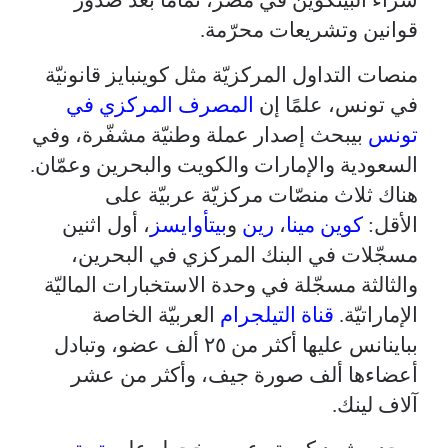
شراء البيتكوين في مصر، تمامًا بعد صدور
قوانين وتشريعات محرّمة.
منصات التداول المركزيّة مثل كوينبايز قانونيّة
في تونس، علمًا إن
المصرف المركزي في
تونس
بيبحث إصدار عملة وطنيّة مشفّرة، وفي
السعودية والإمارات والكويت والبحرين وعمّان.
هناك ثلاث منصّات مركزيّة عربيّة على
الأقل:
كوين مينا
،
رين
و
بيتأوايسز
، أول اثنين
مسجّلات في البنك المركزي في البحرين،
والثالثة مسجّلة في وحدة الاستخبارات الماليّة
الإماراتيّة.
قناة التيلجرام
العربيّة الخاصة
بباينانس عليها أكثر من ٢٥ ألف عضو، وتبادل
أعضاءها ألف صورة جيف، وأكثر من عشر
آلاف لينك.