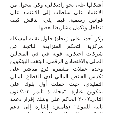
أشكالها على نحوٍ راديكالي، وكي نتحول من
الاعتماد على سلطات إلى الاعتماد على
قوانين رسمية. فيما يلي، نناقش كيف
تتداخل وتكمل مشاريعنا بعضها.
ركز أحدنا على (إيجاد) حلول تقنية لمشكلة
مركزية التحكم المتزايدة الناتجة عن
شركات احتكارية قوية في في المجالين
المالي والاقتصادي الرقمي. انبثقت البيتكوين
وعدة عملات مشفرة كردٍ مباشر على
تكدس الفائض المالي لدى القطاع المالي
التقليدي، حيث حملت أول بلوك على
بيتكوين عبارة: “مجلة ذ تايمز ٠٣\كانون
الثاني\٢٠٠٩ الحاكم على وشك إقرار دعمة
ثانية للبنوك” (هامش: إشارة إلى دعم