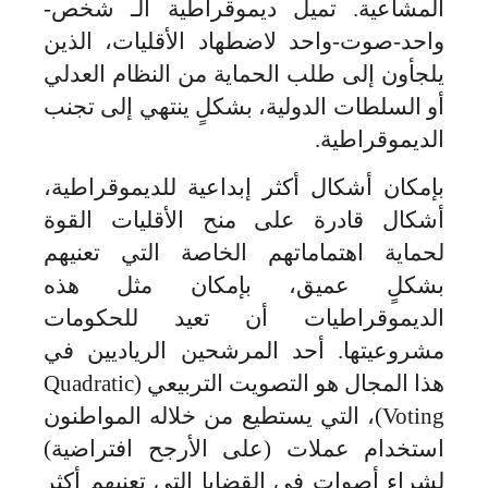
المشاعية. تميل ديموقراطية الـ شخص-
واحد-صوت-واحد لاضطهاد الأقليات، الذين
يلجأون إلى طلب الحماية من النظام العدلي
أو السلطات الدولية، بشكلٍ ينتهي إلى تجنب
الديموقراطية.
بإمكان أشكال أكثر إبداعية للديموقراطية،
أشكال قادرة على منح الأقليات القوة
لحماية اهتماماتهم الخاصة التي تعنيهم
بشكلٍ عميق، بإمكان مثل هذه
الديموقراطيات أن تعيد للحكومات
مشروعيتها. أحد المرشحين الرياديين في
هذا المجال هو التصويت التربيعي (Quadratic
Voting)، التي يستطيع من خلاله المواطنون
استخدام عملات (على الأرجح افتراضية)
لشراء أصوات في القضايا التي تعنيهم أكثر