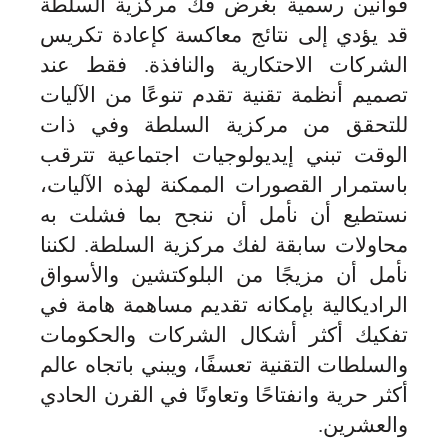
قوانين رسمية بغرض فك مركزية السلطة
قد يؤدي إلى نتائج معاكسة كإعادة تكريس
الشركات الاحتكارية والنافذة
.
فقط عند
تصميم أنظمة تقنية تقدم تنوعًا من الآليات
للتحقق من مركزية السلطة وفي ذات
الوقت تبني إيديولوجيات اجتماعية تترقب
باستمرار القصورات الممكنة لهذه الآليات،
نستطيع أن نأمل أن ننجح بما فشلت به
محاولات سابقة لفك مركزية السلطة
.
لكننا
نأمل أن مزيجًا من البلوكتشين والأسواق
الراديكالية بإمكانه تقديم مساهمة هامة في
تفكيك أكثر أشكال الشركات والحكومات
والسلطات التقنية تعسفًا، ويبني باتجاه عالم
أكثر حرية وانفتاحًا وتعاونًا في القرن الحادي
والعشرين
.