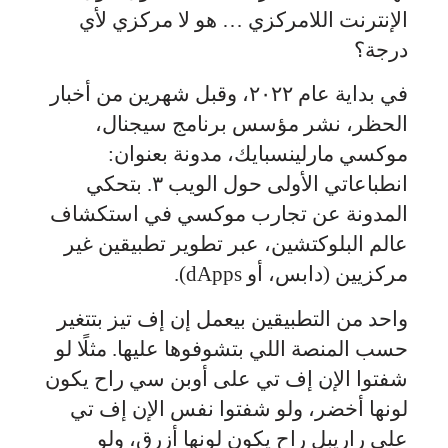
الإنترنت اللامركزي … هو لا مركزي لأي
درجة؟
في بداية عام ٢٠٢٢، وقبل شهرين من أخبار
الحظر، نشر مؤسس برنامج سيجنال،
موكسي مارلينسبايك، مدونة بعنوان:
انطباعاتي الأولى حول الويب ٣. بتحكي
المدونة عن تجارب موكسي في استكشاف
عالم البلوكتشين، عبر تطوير تطبيقين غير
مركزيين (دابس، أو dApps).
واحد من التطبيقين بيعمل إن إف تيز بتتغير
حسب المنصة اللي بتشوفوها عليها. مثلًا لو
شفتوا الإن إف تي على أوبن سي راح يكون
لونها أخضر، ولو شفتوا نفس الإن إف تي
على راريبل راح يكون لونها أزرق، ولو