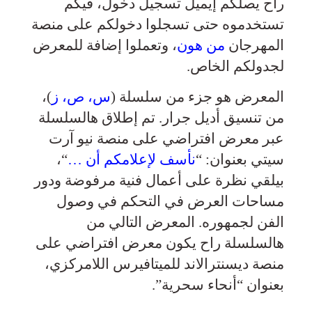
راح يصلكم إيميل تسجيل دخول، فيكم
تستخدموه حتى تسجلوا دخولكم على منصة
المهرجان
من هون
، وتعملوا إضافة للمعرض
لجدولكم الخاص.
المعرض هو جزء من سلسلة (
س، ص، ز
)،
من تنسيق أديل جرار. تم إطلاق هالسلسلة
عبر معرض افتراضي على منصة نيو آرت
سيتي بعنوان: “
نأسف لإعلامكم أن …
“،
بيلقي نظرة على أعمال فنية مرفوضة ودور
مساحات العرض في التحكم في وصول
الفن لجمهوره. المعرض التالي من
هالسلسلة راح يكون معرض افتراضي على
منصة ديسنترالاند للميتافيرس اللامركزي،
بعنوان “أنحاء سحرية”.