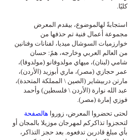
كليًا.
استجابةً لهالموضوع، بيقدم المعرض
مجموعة أعمال فنية تم حذفها من
خوارزميات السوشال ميديا، لفنانات وفنانين
من العالم العربي وخارجه، همً: حسان
شامي (لبنان)، ميهاي مولدوفانو (مولدوفا)،
عمر حجازي (مصر)، ماري أبوزيد (الأردن)،
مارتن دربيشاير (الصين \ المملكة المتحدة)،
عبد الله نوارة (الأردن \ فلسطين) وأحمد
فوزي إمارة (مصر).
لحتى تحضروا المعرض، زوروا
هالصفحة
لتحجزوا تذاكركم لمهرجان موزيلا بالمجان أو
بأي مبلغ قادرين تدفعوه. بعد حجز التذاكر،