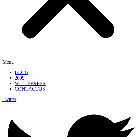
Menu
B
LO
G
2099
W
H
ITEPA
PE
R
C
ONT
A
CTU
S
Twitter