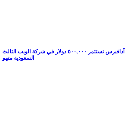
آدافيرس تستثمر ٥٠٠,٠٠٠ دولار في شركة الويب الثالث
السعودية متهو