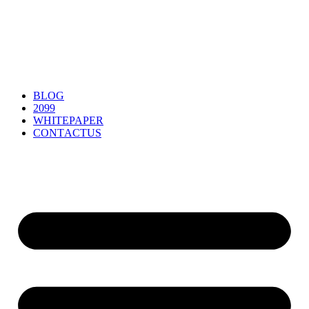
B
LO
G
2099
W
H
ITEPA
PE
R
C
ONT
A
CTU
S