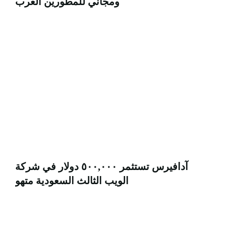
ومجاني للمطورين العرب
آدافيرس تستثمر ٥٠٠,٠٠٠ دولار في شركة
الويب الثالث السعودية متهو