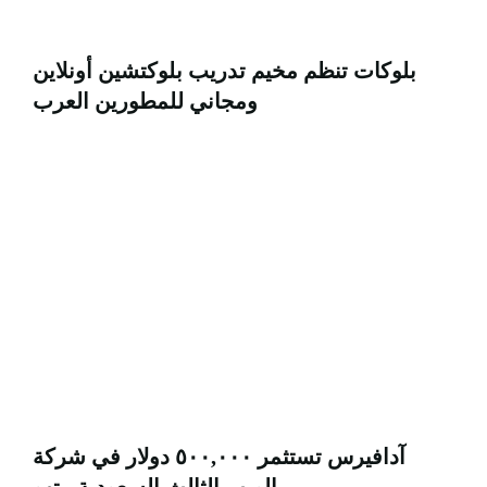
بلوكات تنظم مخيم تدريب بلوكتشين أونلاين
ومجاني للمطورين العرب
آدافيرس تستثمر ٥٠٠,٠٠٠ دولار في شركة
الويب الثالث السعودية متهو