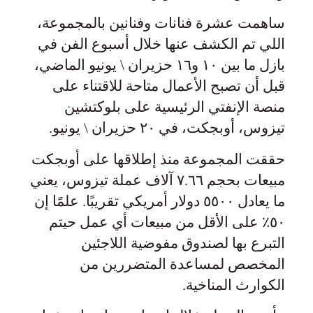
ساهمت عشرة فنانات وفنانين بالمجموعة،
اللي تم الكشف عنها خلال أسبوع الفن في
بازل ما بين ١٠ و١٦ حزيران \ يونيو الماضي،
قبل أن تصبح الأعمال متاحة للاقتناء على
منصة الإنفتي الرئيسية على بلوكتشين
تيزوس، أوبجكت، في ٢٠ حزيران \ يونيو.
حققت المجموعة منذ إطلاقها على أوبجكت
مبيعات بحجم ٧.٦٦ آلاف عملة تيزوس، يعني
ما يعادل ٥٥٠٠ دولار أمريكي تقريبًا. علمًا إن
٥٠٪ على الأقل من مبيعات أي عمل حيتم
التبرع بها لصندوق مفوضية اللاجئين
المخصص لمساعدة المتضررين من
الكوارث المناخية.