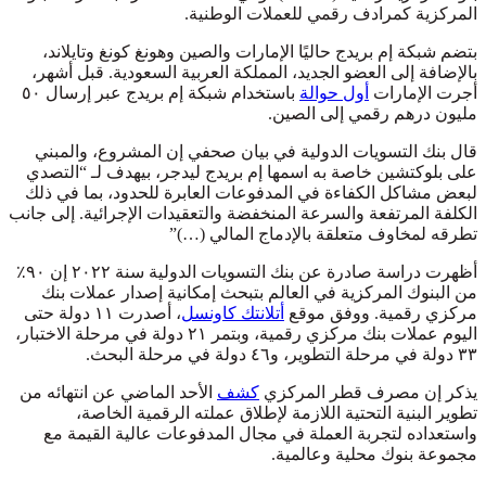
المركزية كمرادف رقمي للعملات الوطنية.
بتضم شبكة إم بريدج حاليًا الإمارات والصين وهونغ كونغ وتايلاند،
بالإضافة إلى العضو الجديد، المملكة العربية السعودية. قبل أشهر،
أجرت الإمارات
أول حوالة
باستخدام شبكة إم بريدج عبر إرسال ٥٠
مليون درهم رقمي إلى الصين.
قال بنك التسويات الدولية في بيان صحفي إن المشروع، والمبني
على بلوكتشين خاصة به اسمها إم بريدج ليدجر، بيهدف لـ “التصدي
لبعض مشاكل الكفاءة في المدفوعات العابرة للحدود، بما في ذلك
الكلفة المرتفعة والسرعة المنخفضة والتعقيدات الإجرائية. إلى جانب
تطرقه لمخاوف متعلقة بالإدماج المالي (…)”
أظهرت دراسة صادرة عن بنك التسويات الدولية سنة ٢٠٢٢ إن ٩٠٪
من البنوك المركزية في العالم بتبحث إمكانية إصدار عملات بنك
مركزي رقمية. ووفق موقع
أتلانتك كاونسل
، أصدرت ١١ دولة حتى
اليوم عملات بنك مركزي رقمية، وبتمر ٢١ دولة في مرحلة الاختبار،
٣٣ دولة في مرحلة التطوير، و٤٦ دولة في مرحلة البحث.
يذكر إن مصرف قطر المركزي
كشف
الأحد الماضي عن انتهائه من
تطوير البنية التحتية اللازمة لإطلاق عملته الرقمية الخاصة،
واستعداده لتجربة العملة في مجال المدفوعات عالية القيمة مع
مجموعة بنوك محلية وعالمية.