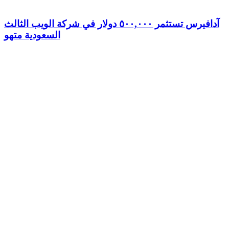
آدافيرس تستثمر ٥٠٠,٠٠٠ دولار في شركة الويب الثالث
السعودية متهو