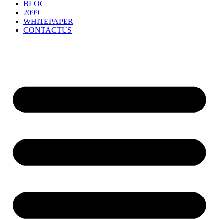
B
LO
G
2099
W
H
ITEPA
PE
R
C
ONT
A
CTU
S