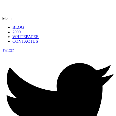
Menu
B
LO
G
2099
W
H
ITEPA
PE
R
C
ONT
A
CTU
S
Twitter